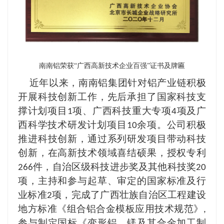
南南铝荣获“广西高新技术企业百强”证书及牌匾
近年以来，南南铝集团针对铝产业链积极
开展科技创新工作，先后承担了国家科技支
撑计划项目
项、广西科技重大专项
项及广
1
4
西科学技术研发计划项目
余项。公司积极
10
推进科技创新，通过系列研发项目带动科技
创新，在高新技术领域喜结硕果，授权专利
件，自治区级科技进步奖及其他科技奖
266
20
项，主持和参与起草、审定的国家标准及行
业标准
项，完成了广西壮族自治区工程建设
2
地方标准《组合铝合金模板应用技术规范》
,
参与制定国标《变形铝、镁及其合金加工制