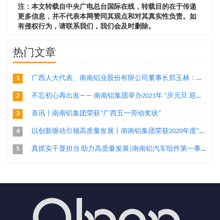
注：本文转载自中央广电总台国际在线，转载目的在于传递
更多信息，并不代表本网赞同其观点和对其真实性负责。如
有侵权行为，请联系我们，我们会及时删除。
热门文章
1
广西人大代表、南南铝业股份有限公司董事长郑玉林：通过“二次创业”实现铝产业转型升级
2
不忘初心再出发—— 南南铝集团举办2021年 “庆元旦 迎新年”环公司跑活动
3
喜讯丨南南铝集团荣获“广西五一劳动奖状”
4
以创新驱动引领高质量发展丨南南铝集团荣获2020年度“广西高新技术企业百强”、“广西创新能力企业10强”称号两项荣誉
5
真抓实干显担当 助力高质量发展|南南铝汽车组件第一事业部家电组件工程部把手机加二班荣获“广西工人先锋号”殊荣