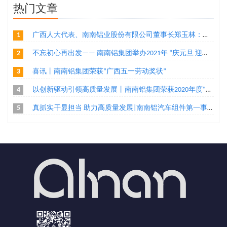
热门文章
1
广西人大代表、南南铝业股份有限公司董事长郑玉林：通过“二次创业”实现铝产业转型升级
2
不忘初心再出发—— 南南铝集团举办2021年 “庆元旦 迎新年”环公司跑活动
3
喜讯丨南南铝集团荣获“广西五一劳动奖状”
4
以创新驱动引领高质量发展丨南南铝集团荣获2020年度“广西高新技术企业百强”、“广西创新能力企业10强”称号两项荣誉
5
真抓实干显担当 助力高质量发展|南南铝汽车组件第一事业部家电组件工程部把手机加二班荣获“广西工人先锋号”殊荣